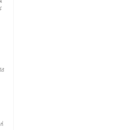
ห้
์
ได้
ี่