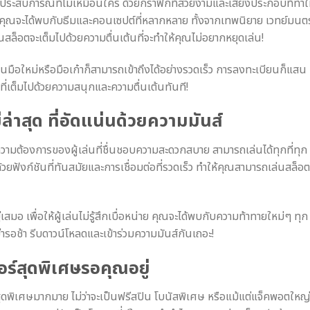
สกับประสบการณ์ที่ไม่เหมือนใคร ด้วยกราฟิกที่สวยงามและเสียงประกอบที่ทำใ
 คุณจะได้พบกับธีมและคอนเซปต์ที่หลากหลาย ทั้งจากเทพนิยาย เวทย์มนตร
็อตจะเต็มไปด้วยความตื่นเต้นที่จะทำให้คุณไม่อยากหยุดเล่น!
เป็นมือใหม่หรือมือเก๋าก็สามารถเข้าถึงได้อย่างรวดเร็ว การลงทะเบียนก็แสน
อตที่เต็มไปด้วยความสนุกและความตื่นเต้นทันที!
ม่ล่าสุด ที่อัดแน่นด้วยความมันส์
ามต้องการของผู้เล่นที่ชื่นชอบความสะดวกสบาย สามารถเล่นได้ทุกที่ทุก
 ด้วยฟังก์ชันที่ทันสมัยและการเชื่อมต่อที่รวดเร็ว ทำให้คุณสามารถเล่นสล็อต
มอ เพื่อให้ผู้เล่นไม่รู้สึกเบื่อหน่าย คุณจะได้พบกับความท้าทายใหม่ๆ ทุก
่ารอช้า รีบดาวน์โหลดและเข้าร่วมความมันส์กันเถอะ!
อร์สุดพิเศษรอคุณอยู่
์สุดพิเศษมากมาย ไม่ว่าจะเป็นฟรีสปิน โบนัสพิเศษ หรือแม้แต่แจ็คพอตใหญ่ท