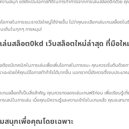
เพิ่มความสนุก แต่ยังเป็นโอกาสที่ดีในการทำกำไรจากการเล่นสล็อตอีกด้วย คุ
่มโอกาสในการชนะรางวัลใหญ่ได้ง่ายขึ้น ไม่ว่าคุณจะเลือกเล่นเกมสล็อตในธ
ื่นเต้นในทุกๆ การหมุน!
เล่นสล็อต0kd เว็บสล็อตใหม่ล่าสุด ที่มือใหม
คัญคือต้องมีเทคนิคในการเล่นเพื่อเพิ่มโอกาสในการชนะ คุณควรเริ่มต้นด้วยก
เพราะจะช่วยให้คุณมีโอกาสทำกำไรได้มากขึ้น นอกจากนี้ยังควรตั้งงบประมา
เกมสล็อตก็เป็นสิ่งสำคัญ คุณควรทดลองเล่นเกมฟรีก่อน เพื่อเรียนรู้เกี่
ารมณ์ในการเล่น เมื่อคุณมีความรู้และความเข้าใจในเกมแล้ว คุณจะสามา
มสนุกเพื่อคุณโดยเฉพาะ