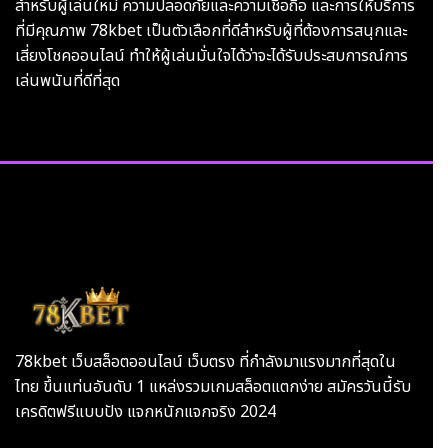
สำหรับผู้เล่นใหม่ ความปลอดภัยและความเชื่อถือ และการให้บริการ
ที่มีคุณภาพ 78kbet เป็นตัวเลือกที่ดีสำหรับผู้ที่ต้องการสนุกและ
เสี่ยงโชคออนไลน์ ทำให้ผู้เล่นมั่นใจได้ว่าจะได้รับประสบการณ์การ
เล่นพนันที่ดีที่สุด
78kbet เว็บสล็อตออนไลน์ เว็บตรง ที่กำลังมาแรงมากที่สุดใน
ไทย ขึ้นแท่นอันดับ 1 แหล่งรวมเกมสล็อตแตกง่าย สมัครวันนี้รับ
เครดิตฟรีแบบปัง แจกหนักแจกจริง 2024