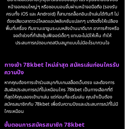
หน้าจอคอมใหญ่ๆ หรือชอบนอนจิ้มผ่านหน้าจอมือถือ (รองรับ
ครบทั้ง iOS และ Android) ก็สามารถล็อกอินเข้าเล่นได้ทันที ไม่
ต้องเสียเวลาดาวน์โหลดแอปพลิเคชันแปลกๆ มาติดตั้งให้เปลือง
พื้นที่เครื่อง ทีมงานเขาจูนระบบหลังบ้านมาดีมาก อาการค้างหรือ
จอดำช่วงที่กำลังลุ้นฟีเจอร์เด็ดๆ แทบจะไม่มีให้เห็น ทำให้
ประสบการณ์ตอนกดสปินสมูทแบบไม่มีอะไรมากวนใจ
ทางเข้า 78kbet ใหม่ล่าสุด สมัครเล่นก่อนใครรับ
ความปัง
หากคุณต้องการเข้าร่วมสนุกกับเกมสล็อตเว็บตรง และต้องการ
สัมผัสประสบการณ์ที่ไม่เหมือนใคร 78kbet เป็นทางเลือกที่ดี
ที่สุดให้คุณลองเข้ามาเล่น แต่ก่อนที่จะเริ่มเล่น คุณจำเป็นต้อง
สมัครสมาชิกกับ 78kbet เพื่อรับความปังและประสบการณ์ที่ไม่มี
ใครเหมือน
ขั้นตอนการสมัครสมาชิก 78kbet