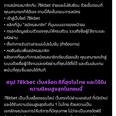
การสมัครสมาชิกกับ 78kbet ง่ายและไม่ซับซ้อน ด้วยขั้นตอนที่
คุณสามารถทำได้เอง ตามนี้คือขั้นตอนการสมัคร
• เข้าสู่เว็บไซต์ 78kbet
• คลิกที่ปุ่ม “สมัครสมาชิก” ที่มุมบนขวาของหน้าจอ
• กรอกข้อมูลส่วนตัวของคุณให้ครบถ้วน รวมถึงชื่อผู้ใช้งานและ
รหัสผ่าน
• ตั้งค่าการรับข่าวสารและโปรโมชั่น (ถ้าต้องการ)
• กดยืนยันเพื่อสมัครสมาชิก
หลังจากที่คุณทำการสมัครสมาชิกเรียบร้อยแล้ว คุณสามารถเข้าสู่
ระบบด้วยชื่อผู้ใช้งานและรหัสผ่านที่คุณได้ตั้งไว้ และเริ่มเล่นเกม
พนันที่คุณชื่นชอบได้ทันที
สรุป 78kbet เว็บสล็อต ดีที่สุดในไทย และได้รับ
ความนิยมสูงสุดในตอนนี้
78kbet เป็นเว็บสล็อตออนไลน์ เว็บตรงไม่ผ่านเอเย่นต์ ที่เปิดใหม่
และได้รับความนิยมสูงสุดอันดับ 1 ในไทย ด้วยความเป็น
เอกลักษณ์และการให้บริการที่มีคุณภาพ ไม่ว่าจะเป็นเครดิตฟรี