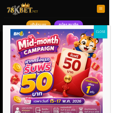
Skip
to
content
เข้าสู่ระบบ
สมัครสมาชิก
CLOSE